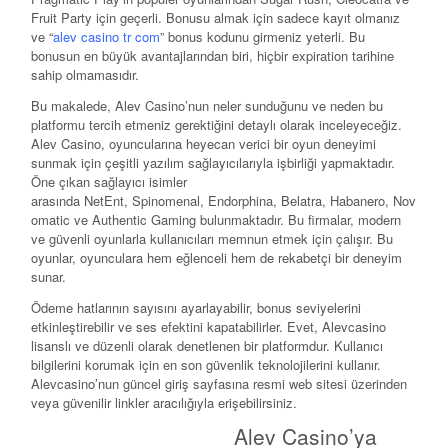
Fruit Party için geçerli. Bonusu almak için sadece kayıt olmanız
ve “
alev casino tr com
” bonus kodunu girmeniz yeterli. Bu
bonusun en büyük avantajlarından biri, hiçbir expiration tarihine
sahip olmamasıdır.
Bu makalede, Alev Casino’nun neler sunduğunu ve neden bu
platformu tercih etmeniz gerektiğini detaylı olarak inceleyeceğiz.
Alev Casino, oyuncularına heyecan verici bir oyun deneyimi
sunmak için çeşitli yazılım sağlayıcılarıyla işbirliği yapmaktadır.
Öne çıkan sağlayıcı isimler
arasında NetEnt, Spinomenal, Endorphina, Belatra, Habanero, Nov
omatic ve Authentic Gaming bulunmaktadır. Bu firmalar, modern
ve güvenli oyunlarla kullanıcıları memnun etmek için çalışır. Bu
oyunlar, oyunculara hem eğlenceli hem de rekabetçi bir deneyim
sunar.
Ödeme hatlarının sayısını ayarlayabilir, bonus seviyelerini
etkinleştirebilir ve ses efektini kapatabilirler. Evet, Alevcasino
lisanslı ve düzenli olarak denetlenen bir platformdur. Kullanıcı
bilgilerini korumak için en son güvenlik teknolojilerini kullanır.
Alevcasino’nun güncel giriş sayfasına resmi web sitesi üzerinden
veya güvenilir linkler aracılığıyla erişebilirsiniz.
Alev Casino’ya