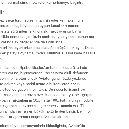
nimum ve maksimum bahisler kumarhaneye bağlıdır.
ir
yapay zeka turun süresini tahmin eder ve maksimum
inoda sunulur, böylece en uygun koşulların nerede
cretsiz sürümden farklı olarak, nakit oyunda bahis
likle demo da çok fazla cash out yaptıysanız bunun asıl
 oyunda 1x değerlerinde de uçak irtifa
n orijinal oyun ortamında olacağını düşünmekteyiz. Daha
 gerçek parayla oynama imkanı sunuyor. Bu bölümde başarılı
z.
tıcıları olan Spribe Studios’un turun sonucu üzerinde
eren oyuna, bilgisayardan, tablet veya akıllı tlefondan
venilir bir slottur ancak Aviator günümüzde yüzlerce
para çekme veya mobil uyum gibi konularda sorun
itesi de güvenilir olmalıdır. Bu nedenle lisanslı ve
in. Aviator’un en cazip özelliklerinden biri, yüksek çarpan
e bahis miktarlarının 50x, hatta 100x katına ulaşan ödüller
 50x çarpanla kazancınızı çekerseniz, anında 500 TL
larından ayıran en büyük faktörlerden biridir. Belirli bir
 nakit çıkış zamanı seçmenize olanak tanır.
emleri ve promosyonlarla birleştiğinde, Aviator’da