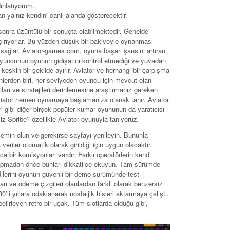
ınlatıyorum.
 yalnız kendini canlı alanda gösterecektir.
onra üzüntülü bir sonuçta olabilmektedir. Genelde
açırıyorlar. Bu yüzden düşük bir bakiyeyle oynanması
sağlar. Aviator-games.com, oyuna başarı şansını artıran
 oyuncunun oyunun gidişatını kontrol etmediği ve yuvadan
keskin bir şekilde ayırır. Aviator ve herhangi bir çarpışma
enlerden biri, her seviyeden oyuncu için mevcut olan
alları ve stratejileri derinlemesine araştırmanız gereken
Aviator hemen oynamaya başlamanıza olanak tanır. Aviator
ri gibi diğer birçok popüler kumar oyununun da yaratıcısı
iz Spribe’i özellikle Aviator oyunuyla tanıyoruz.
emin olun ve gerekirse sayfayı yenileyin. Bununla
 veriler otomatik olarak girildiği için uygun olacaktır.
ca bir komisyonları vardır. Farklı operatörlerin kendi
i yapmadan önce bunları dikkatlice okuyun. Tam sürümde
lerini oyunun güvenli bir demo sürümünde test
ları ve ödeme çizgileri olanlardan farklı olarak benzersiz
’li yıllara odaklanarak nostaljik hisleri aktarmaya çalıştı.
elirleyen retro bir uçak. Tüm slotlarda olduğu gibi,