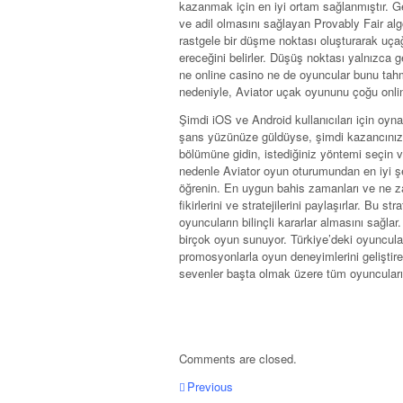
kazanmak için en iyi ortam sağlanmıştır. 
ve adil olmasını sağlayan Provably Fair a
rastgele bir düşme noktası oluşturarak u
ereceğini belirler. Düşüş noktası yalnızca 
ne online casino ne de oyuncular bunu ta
nedeniyle, Aviator uçak oyununu çoğu onli
Şimdi iOS ve Android kullanıcıları için oy
şans yüzünüze güldüyse, şimdi kazancını
bölümüne gidin, istediğiniz yöntemi seçin ve 
nedenle Aviator oyun oturumundan en iyi şek
öğrenin. En uygun bahis zamanları ve ne z
fikirlerini ve stratejilerini paylaşırlar. Bu s
oyuncuların bilinçli kararlar almasını sağla
birçok oyun sunuyor. Türkiye’deki oyuncula
promosyonlarla oyun deneyimlerini geliştireb
sevenler başta olmak üzere tüm oyuncuları ağ
Comments are closed.
Post navigation
Previous