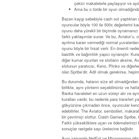
çekici makalelerle paylaşıyor ve ayd
Ama bu o türde bir oyun olmadığından
Bazen kaygı sebebiyle cash out yaptıktan s
oyuncular böyle 100 ile 500x değerlerini k
oyunu daha yürekli bir biçimde oynamanızı 
farklı yaklaşımlar sunar. Ve bu, Aviator’u,
ayrılma kararı vermediği normal yuvalardan 
oyunu böyle bir fırsat verir. En önemli ned
basitlik ve bağımlılık yapıcı oynanıştır. Kur
diğer kumar oyunları ve slotların aksine, 
slotunun yaratıcısı, Keno, Plinko ve diğerle
olan Spribe’dir. Adil olmak gerekirse, hepim
Bu durumda, hatanın size ait olmadığından 
birlikte, aynı yöntemi seçebilirsiniz ve hatta
Banka havaleleri en uzun süreyi alır ve ayrı
kuralları vardır, bu nedenle para transfer
gökyüzüne çıkmadan önce, oyuncular kendi
edebilirler. The Aviator, sembolleri, makara
bir çevrimiçi slottur. Crash Games Spribe, 80
Farklı yüksekliklere uçan ve ödemelerinizi b
sonuçlar rastgele sayı üretecine bağlıdır.
Aynı zamanda NetEnt ve Microgaming gibi