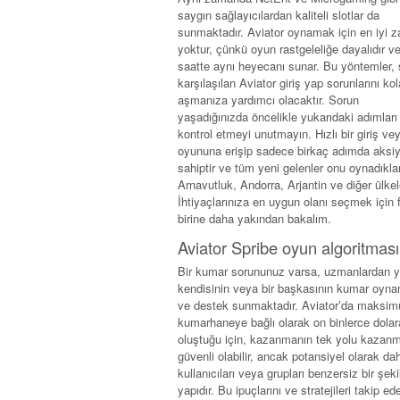
saygın sağlayıcılardan kaliteli slotlar da
sunmaktadır. Aviator oynamak için en iyi 
yoktur, çünkü oyun rastgeleliğe dayalıdır v
saatte aynı heyecanı sunar. Bu yöntemler, 
karşılaşılan Aviator giriş yap sorunlarını ko
aşmanıza yardımcı olacaktır. Sorun
yaşadığınızda öncelikle yukarıdaki adımları
kontrol etmeyi unutmayın. Hızlı bir giriş ve
oyununa erişip sadece birkaç adımda aksiyo
sahiptir ve tüm yeni gelenler onu oynadıklar
Arnavutluk, Andorra, Arjantin ve diğer ülkel
İhtiyaçlarınıza en uygun olanı seçmek için f
birine daha yakından bakalım.
Aviator Spribe oyun algoritması
Bir kumar sorununuz varsa, uzmanlardan y
kendisinin veya bir başkasının kumar oyna
ve destek sunmaktadır. Aviator’da maksim
kumarhaneye bağlı olarak on binlerce dolar
oluştuğu için, kazanmanın tek yolu kazanma
güvenli olabilir, ancak potansiyel olarak dah
kullanıcıları veya grupları benzersiz bir şe
yapıdır. Bu ipuçlarını ve stratejileri takip 