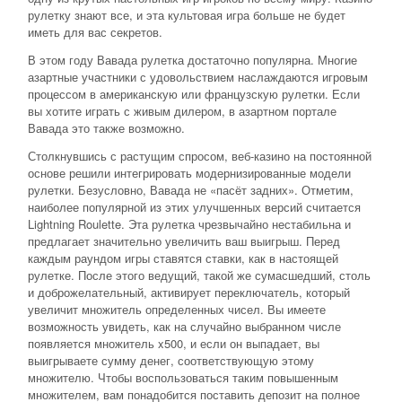
рулетку знают все, и эта культовая игра больше не будет
иметь для вас секретов.
В этом году Вавада рулетка достаточно популярна. Многие
азартные участники с удовольствием наслаждаются игровым
процессом в американскую или французскую рулетки. Если
вы хотите играть с живым дилером, в азартном портале
Вавада это также возможно.
Столкнувшись с растущим спросом, веб-казино на постоянной
основе решили интегрировать модернизированные модели
рулетки. Безусловно, Вавада не «пасёт задних». Отметим,
наиболее популярной из этих улучшенных версий считается
Lightning Roulette. Эта рулетка чрезвычайно нестабильна и
предлагает значительно увеличить ваш выигрыш. Перед
каждым раундом игры ставятся ставки, как в настоящей
рулетке. После этого ведущий, такой же сумасшедший, столь
и доброжелательный, активирует переключатель, который
увеличит множитель определенных чисел. Вы имеете
возможность увидеть, как на случайно выбранном числе
появляется множитель x500, и если он выпадает, вы
выигрываете сумму денег, соответствующую этому
множителю. Чтобы воспользоваться таким повышенным
множителем, вам понадобится поставить депозит на полное