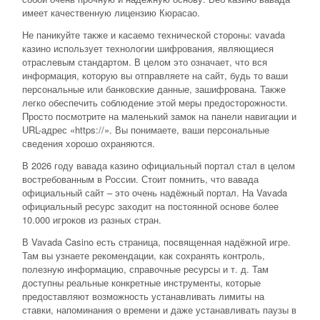
имеет качественную лицензию Кюрасао.
Не паникуйте также и касаемо технической стороны: vavada
казино использует технологии шифрования, являющиеся
отраслевым стандартом. В целом это означает, что вся
информация, которую вы отправляете на сайт, будь то ваши
персональные или банковские данные, зашифрована. Также
легко обеспечить соблюдение этой меры предосторожности.
Просто посмотрите на маленький замок на панели навигации и
URL-адрес «https://». Вы понимаете, ваши персональные
сведения хорошо охраняются.
В 2026 году вавада казино официальный портал стал в целом
востребованным в России. Стоит помнить, что вавада
официальный сайт – это очень надёжный портал. На Vavada
официальный ресурс заходит на постоянной основе более
10.000 игроков из разных стран.
В Vavada Casino есть страница, посвященная надёжной игре.
Там вы узнаете рекомендации, как сохранять контроль,
полезную информацию, справочные ресурсы и т. д. Там
доступны реальные конкретные инструменты, которые
предоставляют возможность устанавливать лимиты на
ставки, напоминания о времени и даже устанавливать паузы в