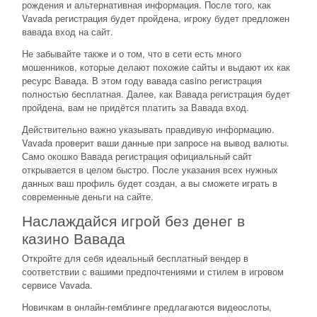
рождения и альтернативная информация. После того, как
Vavada регистрация будет пройдена, игроку будет предложен
вавада вход на сайт.
Не забывайте также и о том, что в сети есть много
мошенников, которые делают похожие сайты и выдают их как
ресурс Вавада. В этом году вавада casino регистрация
полностью бесплатная. Далее, как Вавада регистрация будет
пройдена, вам не придётся платить за Вавада вход.
Действительно важно указывать правдивую информацию.
Vavada проверит ваши данные при запросе на вывод валюты.
Само окошко Вавада регистрация официальный сайт
открывается в целом быстро. После указания всех нужных
данных ваш профиль будет создан, а вы сможете играть в
современные деньги на сайте.
Наслаждайся игрой без денег в
казино Вавада
Откройте для себя идеальный бесплатный вендер в
соответствии с вашими предпочтениями и стилем в игровом
сервисе Vavada.
Новичкам в онлайн-гемблинге предлагаются видеослоты,