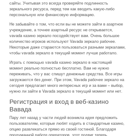
сайты. Учитывая это всегда проверяйте подлинность
зеркального ресурса, перед тем как вводить какую-либо
персональную или финансовую информацию.
Не забывайте о том, что если вы не можете зайти в азартное
учреждение, а точнее азартный ресурс не открывается,
vavada казино зеркало посодействует вам. Очень большое
количество игроков используют Vavada зеркало рабочее.
Некоторые даже стараются пользоваться разными зеркалами,
чтобы vavada зеркало в текущий момент лучше работало.
Играть с помощью vavada казино зеркало в настоящий
момент реально полностью бесплатно. Вам не нужно
переживать, что у вас спишут денежные средства. Все игры
загружаются без денег. При этом, Vavada рабочее зеркало на
сегодня предлагает много интересных игр и за вами – выбор,
нужно ли зайти в Vavada зеркало в текущий момент или нет.
Регистрация и вход в веб-казино
Вавада
Пару лет назад у части людей возникла идея предложить
пользователям, которые любят ходить в стандартные казино,
опцию развлекаться прямо из своей гостиной. Благодаря
продуманной работе операторов, этот подвиг теперь