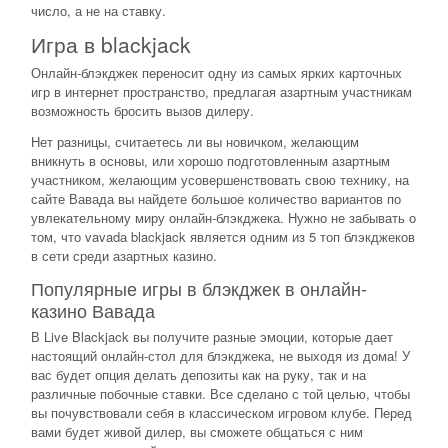
число, а не на ставку.
Игра в blackjack
Онлайн-блэкджек переносит одну из самых ярких карточных
игр в интернет пространство, предлагая азартным участникам
возможность бросить вызов дилеру.
Нет разницы, считаетесь ли вы новичком, желающим
вникнуть в основы, или хорошо подготовленным азартным
участником, желающим усовершенствовать свою технику, на
сайте Вавада вы найдете большое количество вариантов по
увлекательному миру онлайн-блэкджека. Нужно не забывать о
том, что vavadа blackjack является одним из 5 топ блэкджеков
в сети среди азартных казино.
Популярные игры в блэкджек в онлайн-
казино Вавада
В Live Blackjack вы получите разные эмоции, которые дает
настоящий онлайн-стол для блэкджека, не выходя из дома! У
вас будет опция делать депозиты как на руку, так и на
различные побочные ставки. Все сделано с той целью, чтобы
вы почувствовали себя в классическом игровом клубе. Перед
вами будет живой дилер, вы сможете общаться с ним