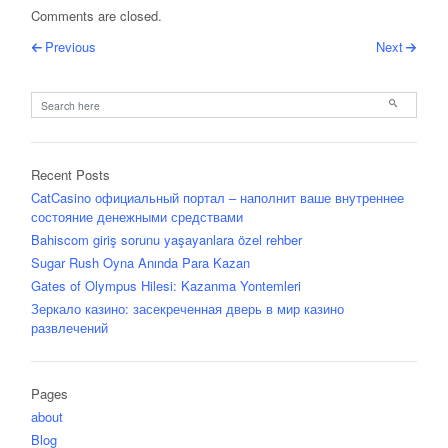
Comments are closed.
Post navigation
Previous
Next
Primary
Search for:
Recent Posts
CatCasino официальный портал – наполнит ваше внутреннее
состояние денежными средствами
Bahiscom giriş sorunu yaşayanlara özel rehber
Sugar Rush Oyna Anında Para Kazan
Gates of Olympus Hilesi: Kazanma Yontemleri
Зеркало казино: засекреченная дверь в мир казино
развлечений
Pages
about
Blog