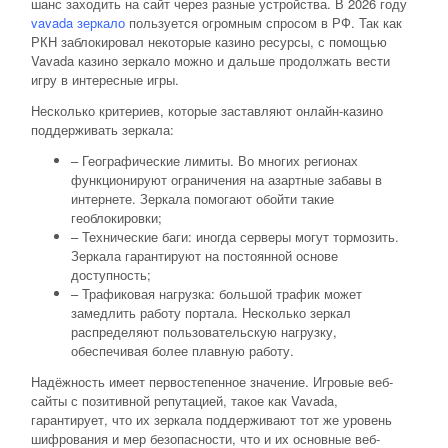
шанс заходить на сайт через разные устройства. В 2026 году
vavada зеркало
пользуется огромным спросом в РФ. Так как
РКН заблокировал некоторые казино ресурсы, с помощью
Vavada казино зеркало можно и дальше продолжать вести
игру в интересные игры.
Несколько критериев, которые заставляют онлайн-казино
поддерживать зеркала:
– Географические лимиты. Во многих регионах
функционируют ограничения на азартные забавы в
интернете. Зеркала помогают обойти такие
геоблокировки;
– Технические баги: иногда серверы могут тормозить.
Зеркала гарантируют на постоянной основе
доступность;
– Трафиковая нагрузка: большой трафик может
замедлить работу портала. Несколько зеркал
распределяют пользовательскую нагрузку,
обеспечивая более плавную работу.
Надёжность имеет первостепенное значение. Игровые веб-
сайты с позитивной репутацией, такое как Vavada,
гарантирует, что их зеркала поддерживают тот же уровень
шифрования и мер безопасности, что и их основные веб-