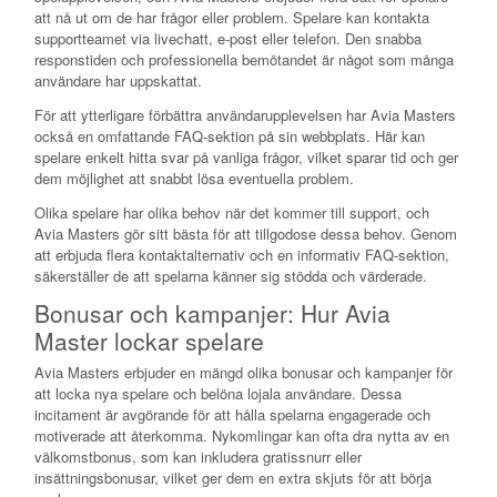
att nå ut om de har frågor eller problem. Spelare kan kontakta
supportteamet via livechatt, e-post eller telefon. Den snabba
responstiden och professionella bemötandet är något som många
användare har uppskattat.
För att ytterligare förbättra användarupplevelsen har Avia Masters
också en omfattande FAQ-sektion på sin webbplats. Här kan
spelare enkelt hitta svar på vanliga frågor, vilket sparar tid och ger
dem möjlighet att snabbt lösa eventuella problem.
Olika spelare har olika behov när det kommer till support, och
Avia Masters gör sitt bästa för att tillgodose dessa behov. Genom
att erbjuda flera kontaktalternativ och en informativ FAQ-sektion,
säkerställer de att spelarna känner sig stödda och värderade.
Bonusar och kampanjer: Hur Avia
Master lockar spelare
Avia Masters erbjuder en mängd olika bonusar och kampanjer för
att locka nya spelare och belöna lojala användare. Dessa
incitament är avgörande för att hålla spelarna engagerade och
motiverade att återkomma. Nykomlingar kan ofta dra nytta av en
välkomstbonus, som kan inkludera gratissnurr eller
insättningsbonusar, vilket ger dem en extra skjuts för att börja