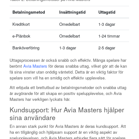
Betalningsmetod
Insättningstid
Uttagstid
Kreditkort
Omedelbart
1-3 dagar
e-Plånbok
Omedelbart
1-24 timmar
Banköverföring
1-3 dagar
2-5 dagar
Uttagsprocessen är också snabb och effektiv. Många spelare har
berömt
Avia Masters
för deras snabba uttag, vilket gör att de kan
få sina vinster utan onödig väntetid. Detta är en viktig faktor för
spelare som vill ha en smidig och effektiv upplevelse.
Att erbjuda ett brettutbud av betalningsmetoder och snabba uttag
är avgörande för att skapa en positiv spelupplevelse, och Avia
Masters har verkligen lyckats här.
Kundsupport: Hur Avia Masters hjälper
sina användare
En annan stark punkt för Avia Masters är deras kundsupport. Att
ha en tillgänglig och hjälpsam support är en viktig aspekt av
spelupplevelsen, och Avia Masters erbjuder flera sätt för spelare