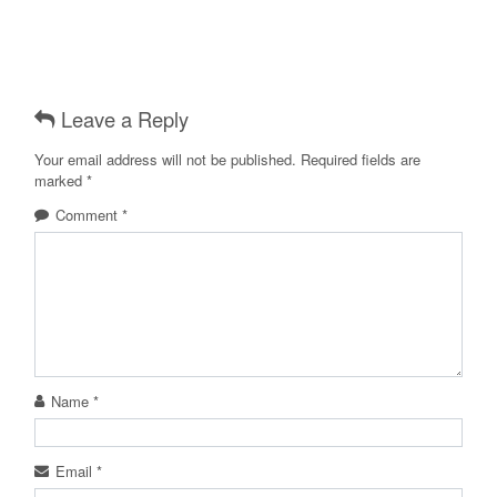
Leave a Reply
Your email address will not be published.
Required fields are
marked
*
Comment
*
Name
*
Email
*