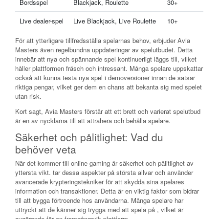
Bordsspel
Blackjack, Roulette
30+
Live dealer-spel
Live Blackjack, Live Roulette
10+
För att ytterligare tillfredsställa spelarnas behov, erbjuder Avia
Masters även regelbundna uppdateringar av spelutbudet. Detta
innebär att nya och spännande spel kontinuerligt läggs till, vilket
håller plattformen fräsch och intressant. Många spelare uppskattar
också att kunna testa nya spel i demoversioner innan de satsar
riktiga pengar, vilket ger dem en chans att bekanta sig med spelet
utan risk.
Kort sagt, Avia Masters förstår att ett brett och varierat spelutbud
är en av nycklarna till att attrahera och behålla spelare.
Säkerhet och pålitlighet: Vad du
behöver veta
När det kommer till online-gaming är säkerhet och pålitlighet av
yttersta vikt. tar dessa aspekter på största allvar och använder
avancerade krypteringstekniker för att skydda sina spelares
information och transaktioner. Detta är en viktig faktor som bidrar
till att bygga förtroende hos användarna. Många spelare har
uttryckt att de känner sig trygga med att spela på , vilket är
avgörande för en framgångsrik plattform.