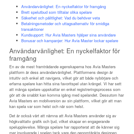
Användarvänlighet: En nyckelfaktor för framgång
Brett spelutbud som tilltalar olika spelare
Säkerhet och pålitlighet: Vad du behöver veta
Betalningsmetoder och uttagsalternativ för smidiga
transaktioner
Kundsupport: Hur Avia Masters hjälper sina användare
Bonusar och kampanjer: Hur Avia Master lockar spelare
Användarvänlighet: En nyckelfaktor för
framgång
En av de mest framträdande egenskaperna hos Avia Masters
plattform är dess användarvänlighet. Plattformens design är
intuitiv och enkel att navigera, vilket gör att både nybörjare och
erfarna spelare kan hitta sina favoritspel utan krångel. Vi har sett
att många spelare uppskattar en enkel registreringsprocess som
gör att de snabbt kan komma igång med spelandet. Dessutom har
Avia Masters en mobilversion av sin plattform, vilket gör att man
kan spela var som helst och när som helst.
Det är också värt att nämna att Avia Masters använder sig av
högkvalitativ grafik och ljud, vilket skapar en engagerande
spelupplevelse. Många spelare har rapporterat att de känner sig
mer involverade i spelen tack vare den genomtänkta designen.