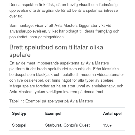
Denna aspekten är kritisk, då en trevlig visuell och ljudmässig
upplevelse ofta är avgörande för att behålla spelarnas intresse
över tid.
Sammantaget visar vi att Avia Masters lägger stor vikt vid
användarupplevelsen, vilket har bidragit till deras framgång och
popularitet inom gamingvärlden.
Brett spelutbud som tilltalar olika
spelare
Ett av de mest imponerande aspekterna av Avia Masters
plattform är det breda spelutbudet som erbjuds. Från klassiska
bordsspel som blackjack och roulette till moderna videoautomater
och live dealer-spel, det finns något för alla typer av spelare.
Många spelare föredrar att ha ett stort urval av spelalternativ, och
Avia Masters lyckas verkligen leverera på denna front.
Tabell 1: Exempel på speltyper på Avia Masters
Speltyp
Exempel
Antal spel
Slotspel
Starburst, Gonzo’s Quest
150+