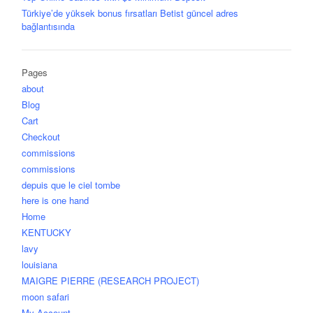
Türkiye’de yüksek bonus fırsatları Betist güncel adres
bağlantısında
Pages
about
Blog
Cart
Checkout
commissions
commissions
depuis que le ciel tombe
here is one hand
Home
KENTUCKY
lavy
louisiana
MAIGRE PIERRE (RESEARCH PROJECT)
moon safari
My Account