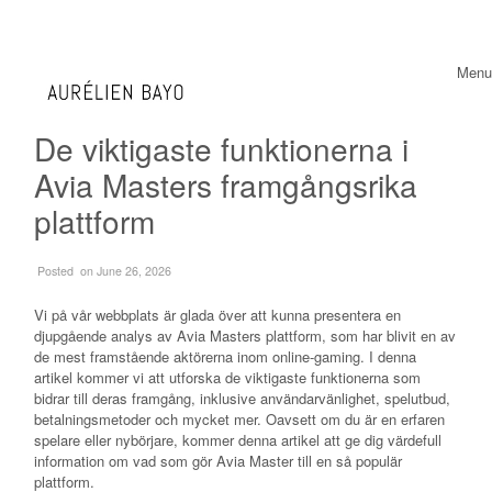
Skip to content
Menu
Toggl
De viktigaste funktionerna i
Avia Masters framgångsrika
plattform
on
Posted
on June 26, 2026
Vi på vår webbplats är glada över att kunna presentera en
djupgående analys av Avia Masters plattform, som har blivit en av
de mest framstående aktörerna inom online-gaming. I denna
artikel kommer vi att utforska de viktigaste funktionerna som
bidrar till deras framgång, inklusive användarvänlighet, spelutbud,
betalningsmetoder och mycket mer. Oavsett om du är en erfaren
spelare eller nybörjare, kommer denna artikel att ge dig värdefull
information om vad som gör Avia Master till en så populär
plattform.