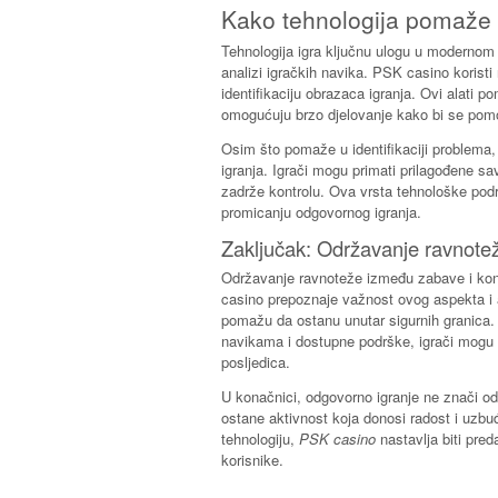
Kako tehnologija pomaže u
Tehnologija igra ključnu ulogu u modernom 
analizi igračkih navika. PSK casino korist
identifikaciju obrazaca igranja. Ovi alati 
omogućuju brzo djelovanje kako bi se pomog
Osim što pomaže u identifikaciji problema,
igranja. Igrači mogu primati prilagođene 
zadrže kontrolu. Ova vrsta tehnološke podr
promicanju odgovornog igranja.
Zaključak: Održavanje ravnote
Održavanje ravnoteže između zabave i kont
casino prepoznaje važnost ovog aspekta i ak
pomažu da ostanu unutar sigurnih granica. U
navikama i dostupne podrške, igrači mogu 
posljedica.
U konačnici, odgovorno igranje ne znači od
ostane aktivnost koja donosi radost i uzbuđ
tehnologiju,
PSK casino
nastavlja biti pre
korisnike.