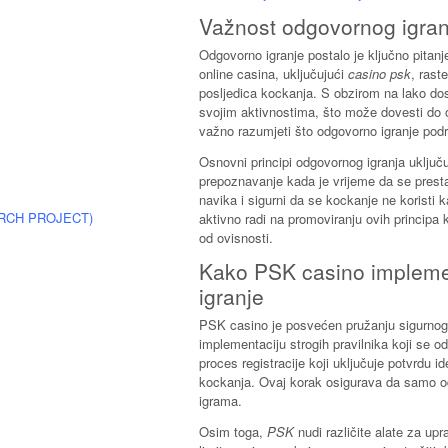
Važnost odgovornog igranj
Odgovorno igranje postalo je ključno pitanj
online casina, uključujući
casino psk
, rast
posljedica kockanja. S obzirom na lako dos
svojim aktivnostima, što može dovesti do o
važno razumjeti što odgovorno igranje podr
Osnovni principi odgovornog igranja uključu
prepoznavanje kada je vrijeme da se prestane 
navika i sigurni da se kockanje ne koristi k
RCH PROJECT)
aktivno radi na promoviranju ovih principa k
od ovisnosti.
Kako PSK casino implemen
igranje
PSK casino je posvećen pružanju sigurnog 
implementaciju strogih pravilnika koji se o
proces registracije koji uključuje potvrdu 
kockanja. Ovaj korak osigurava da samo odra
igrama.
Osim toga,
PSK
nudi različite alate za upr