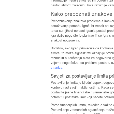
informacije i resurse koji su im potrebni z
nastoji stvoriti zajednicu koja razumije va
Kako prepoznati znakove
Prepoznavanje znakova problema s kockanj
potraživanje pomoći. Igrači bi trebali biti s
to da su njihovi obrasci igranja postali pro
igra duže nego što je planirao ili se igra s 
znakovi upozorenja.
Dodatno, ako igrač primjećuje da kockanje
života, to može signalizirati ozbiljnije pro
razmisliti o korištenju alata za odgovorno i
vrijeme nego čekati da problemi postanu ozb
stranica
.
Savjeti za postavljanje limita p
Postavljanje limita je ključni aspekt odgo
kontrolu nad svojim aktivnostima. Kada se 
postavite jasne financijske i vremenske gr
potrošiti i postavite limit koji nećete prekora
Pored financijskih limita, također je važno 
Postavljanje vremenskih ograničenja može 