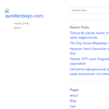
Skip to content
Primary
Search for:
Menu 1
mystic pretty
Recent Posts
about
Türkiye’de yüksek bonus fırs
adres bağlantısında
The Dog House Megaways: 
Heyecan Verici Kazanclar 
Slot
Yüksek RTP oranlı Pragmati
seçenekleri
CatCasino официальный р
ваше внутреннее состоян
Pages
about
Blog
Cart