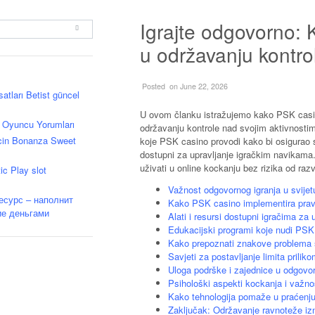
Igrajte odgovorno:
u održavanju kontro
on
Posted
on June 22, 2026
atları Betist güncel
U ovom članku istražujemo kako PSK casin
Oyuncu Yorumları
održavanju kontrole nad svojim aktivnosti
Icin Bonanza Sweet
koje PSK casino provodi kako bi osigurao si
dostupni za upravljanje igračkim navikama.
uživati u online kockanju bez rizika od ra
c Play slot
Važnost odgovornog igranja u svijet
есурс – наполнит
Kako PSK casino implementira pravi
ие деньгами
Alati i resursi dostupni igračima za
Edukacijski programi koje nudi PSK
Kako prepoznati znakove problema
Savjeti za postavljanje limita prili
Uloga podrške i zajednice u odgovo
Psihološki aspekti kockanja i važno
Kako tehnologija pomaže u praćenju 
Zaključak: Održavanje ravnoteže iz