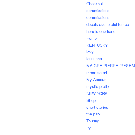
Checkout
commissions
commissions
depuis que le ciel tombe
here is one hand
Home
KENTUCKY
lavy
louisiana
MAIGRE PIERRE (RESEA
moon safari
My Account
mystic pretty
NEW YORK
Shop
short stories
the park
Touring
try