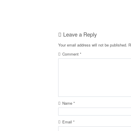
Leave a Reply
Your email address will not be published.
R
Comment
*
Name
*
Email
*