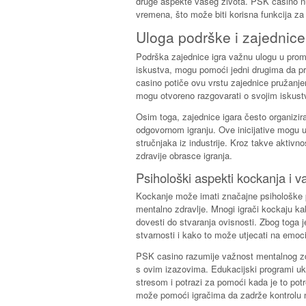
druge aspekte vašeg života. PSK casino n
vremena, što može biti korisna funkcija za
Uloga podrške i zajednic
Podrška zajednice igra važnu ulogu u promo
iskustva, mogu pomoći jedni drugima da pr
casino potiče ovu vrstu zajednice pružanjem
mogu otvoreno razgovarati o svojim iskust
Osim toga, zajednice igara često organizira
odgovornom igranju. Ove inicijative mogu uk
stručnjaka iz industrije. Kroz takve aktivnost
zdravije obrasce igranja.
Psihološki aspekti kockanja i 
Kockanje može imati značajne psihološke p
mentalno zdravlje. Mnogi igrači kockaju ka
dovesti do stvaranja ovisnosti. Zbog toga 
stvarnosti i kako to može utjecati na emoc
PSK casino razumije važnost mentalnog zd
s ovim izazovima. Edukacijski programi ukl
stresom i potrazi za pomoći kada je to pot
može pomoći igračima da zadrže kontrolu 