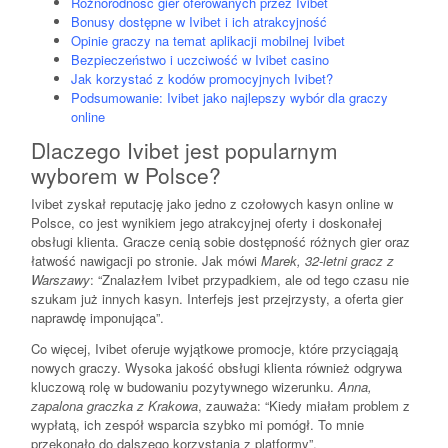
Różnorodność gier oferowanych przez Ivibet
Bonusy dostępne w Ivibet i ich atrakcyjność
Opinie graczy na temat aplikacji mobilnej Ivibet
Bezpieczeństwo i uczciwość w Ivibet casino
Jak korzystać z kodów promocyjnych Ivibet?
Podsumowanie: Ivibet jako najlepszy wybór dla graczy
online
Dlaczego Ivibet jest popularnym
wyborem w Polsce?
Ivibet zyskał reputację jako jedno z czołowych kasyn online w
Polsce, co jest wynikiem jego atrakcyjnej oferty i doskonałej
obsługi klienta. Gracze cenią sobie dostępność różnych gier oraz
łatwość nawigacji po stronie. Jak mówi
Marek, 32-letni gracz z
Warszawy
: “Znalazłem Ivibet przypadkiem, ale od tego czasu nie
szukam już innych kasyn. Interfejs jest przejrzysty, a oferta gier
naprawdę imponująca”.
Co więcej, Ivibet oferuje wyjątkowe promocje, które przyciągają
nowych graczy. Wysoka jakość obsługi klienta również odgrywa
kluczową rolę w budowaniu pozytywnego wizerunku.
Anna,
zapalona graczka z Krakowa
, zauważa: “Kiedy miałam problem z
wypłatą, ich zespół wsparcia szybko mi pomógł. To mnie
przekonało do dalszego korzystania z platformy”.