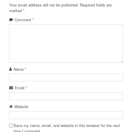
Your email address will not be published.
Required fields are
marked
*
Comment
*
Name
*
Email
*
Website
Save my name, email, and website in this browser for the next
time I comment.