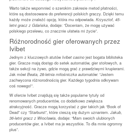
Warto także wspomnieć o szerokim zakresie metod płatności,
które są dostosowane do preferencji polskich graczy. Dzięki temu
każdy może znaleźć opcję, która mu odpowiada.
Krzysztof, 45-
letni gracz z Gdańska
, dodaje: “Doceniam, że mogę używać
polskiego przelewu, co znacznie ułatwia mi życie”.
Różnorodność gier oferowanych przez
Ivibet
Jednym z kluczowych atutów
Ivibet casino
jest bogata biblioteka
gier. Gracze mają dostęp do setek automatów, gier stołowych, a
także sekcji na żywo, gdzie mogą grać z prawdziwymi krupierami.
Jak mówi
Beata, 28-letnia miłośniczka automatów
: “Jestem
zachwycona różnorodnością gier. Każdego tygodnia odkrywam
coś nowego!”.
W ofercie Ivibet znajdują się także popularne tytuły od
renomowanych producentów, co dodatkowo zwiększa
atrakcyjność. Gracze mogą korzystać z gier takich jak “Book of
Dead” czy “Starburst”, które cieszą się dużym uznaniem.
Jakub,
36-letni gracz z Wrocławia
, dodaje: “Mam swoich ulubionych
producentów gier, a Ivibet ma je wszystkie. To dla mnie ogromny
plus”.