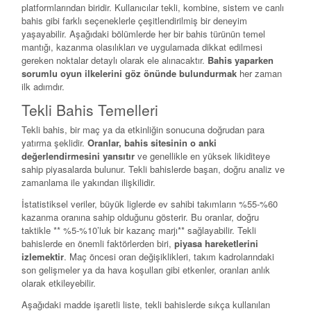
platformlarından biridir. Kullanıcılar tekli, kombine, sistem ve canlı
bahis gibi farklı seçeneklerle çeşitlendirilmiş bir deneyim
yaşayabilir. Aşağıdaki bölümlerde her bir bahis türünün temel
mantığı, kazanma olasılıkları ve uygulamada dikkat edilmesi
gereken noktalar detaylı olarak ele alınacaktır.
Bahis yaparken
sorumlu oyun ilkelerini göz önünde bulundurmak
her zaman
ilk adımdır.
Tekli Bahis Temelleri
Tekli bahis, bir maç ya da etkinliğin sonucuna doğrudan para
yatırma şeklidir.
Oranlar, bahis sitesinin o anki
değerlendirmesini yansıtır
ve genellikle en yüksek likiditeye
sahip piyasalarda bulunur. Tekli bahislerde başarı, doğru analiz ve
zamanlama ile yakından ilişkilidir.
İstatistiksel veriler, büyük liglerde ev sahibi takımların %55‑%60
kazanma oranına sahip olduğunu gösterir. Bu oranlar, doğru
taktikle ** %5‑%10’luk bir kazanç marjı** sağlayabilir. Tekli
bahislerde en önemli faktörlerden biri,
piyasa hareketlerini
izlemektir
. Maç öncesi oran değişiklikleri, takım kadrolarındaki
son gelişmeler ya da hava koşulları gibi etkenler, oranları anlık
olarak etkileyebilir.
Aşağıdaki madde işaretli liste, tekli bahislerde sıkça kullanılan