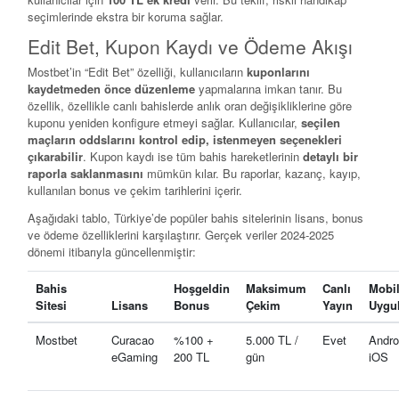
seçimlerinde ekstra bir koruma sağlar.
Edit Bet, Kupon Kaydı ve Ödeme Akışı
Mostbet’in “Edit Bet” özelliği, kullanıcıların
kuponlarını
kaydetmeden önce düzenleme
yapmalarına imkan tanır. Bu
özellik, özellikle canlı bahislerde anlık oran değişikliklerine göre
kuponu yeniden konfigure etmeyi sağlar. Kullanıcılar,
seçilen
maçların oddslarını kontrol edip, istenmeyen seçenekleri
çıkarabilir
. Kupon kaydı ise tüm bahis hareketlerinin
detaylı bir
raporla saklanmasını
mümkün kılar. Bu raporlar, kazanç, kayıp,
kullanılan bonus ve çekim tarihlerini içerir.
Aşağıdaki tablo, Türkiye’de popüler bahis sitelerinin lisans, bonus
ve ödeme özelliklerini karşılaştırır. Gerçek veriler 2024‑2025
dönemi itibarıyla güncellenmiştir:
Bahis
Hoşgeldin
Maksimum
Canlı
Mobi
Sitesi
Lisans
Bonus
Çekim
Yayın
Uygu
Mostbet
Curacao
%100 +
5.000 TL /
Evet
Andro
eGaming
200 TL
gün
iOS