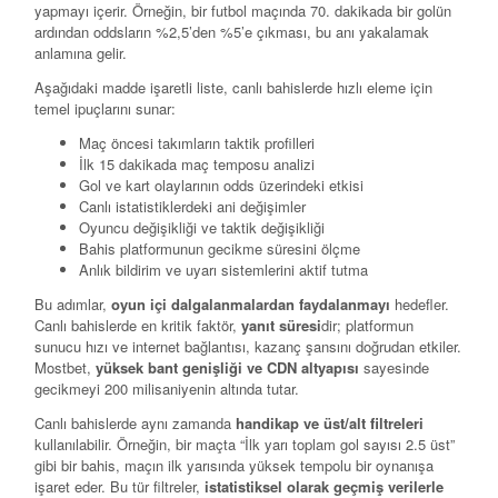
yapmayı içerir. Örneğin, bir futbol maçında 70. dakikada bir golün
ardından oddsların %2,5’den %5’e çıkması, bu anı yakalamak
anlamına gelir.
Aşağıdaki madde işaretli liste, canlı bahislerde hızlı eleme için
temel ipuçlarını sunar:
Maç öncesi takımların taktik profilleri
İlk 15 dakikada maç temposu analizi
Gol ve kart olaylarının odds üzerindeki etkisi
Canlı istatistiklerdeki ani değişimler
Oyuncu değişikliği ve taktik değişikliği
Bahis platformunun gecikme süresini ölçme
Anlık bildirim ve uyarı sistemlerini aktif tutma
Bu adımlar,
oyun içi dalgalanmalardan faydalanmayı
hedefler.
Canlı bahislerde en kritik faktör,
yanıt süresi
dir; platformun
sunucu hızı ve internet bağlantısı, kazanç şansını doğrudan etkiler.
Mostbet,
yüksek bant genişliği ve CDN altyapısı
sayesinde
gecikmeyi 200 milisaniyenin altında tutar.
Canlı bahislerde aynı zamanda
handikap ve üst/alt filtreleri
kullanılabilir. Örneğin, bir maçta “İlk yarı toplam gol sayısı 2.5 üst”
gibi bir bahis, maçın ilk yarısında yüksek tempolu bir oynanışa
işaret eder. Bu tür filtreler,
istatistiksel olarak geçmiş verilerle