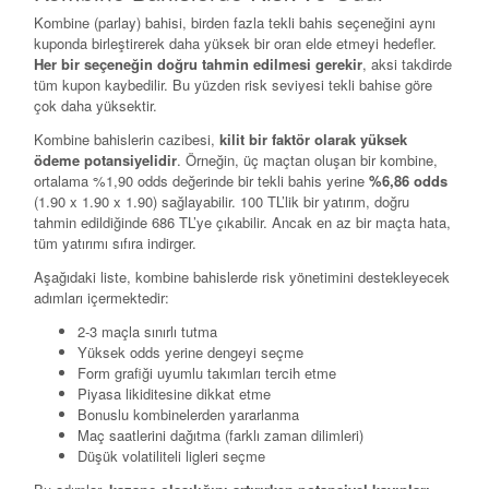
Kombine (parlay) bahisi, birden fazla tekli bahis seçeneğini aynı
kuponda birleştirerek daha yüksek bir oran elde etmeyi hedefler.
Her bir seçeneğin doğru tahmin edilmesi gerekir
, aksi takdirde
tüm kupon kaybedilir. Bu yüzden risk seviyesi tekli bahise göre
çok daha yüksektir.
Kombine bahislerin cazibesi,
kilit bir faktör olarak yüksek
ödeme potansiyelidir
. Örneğin, üç maçtan oluşan bir kombine,
ortalama %1,90 odds değerinde bir tekli bahis yerine
%6,86 odds
(1.90 x 1.90 x 1.90) sağlayabilir. 100 TL’lik bir yatırım, doğru
tahmin edildiğinde 686 TL’ye çıkabilir. Ancak en az bir maçta hata,
tüm yatırımı sıfıra indirger.
Aşağıdaki liste, kombine bahislerde risk yönetimini destekleyecek
adımları içermektedir:
2‑3 maçla sınırlı tutma
Yüksek odds yerine dengeyi seçme
Form grafiği uyumlu takımları tercih etme
Piyasa likiditesine dikkat etme
Bonuslu kombinelerden yararlanma
Maç saatlerini dağıtma (farklı zaman dilimleri)
Düşük volatiliteli ligleri seçme