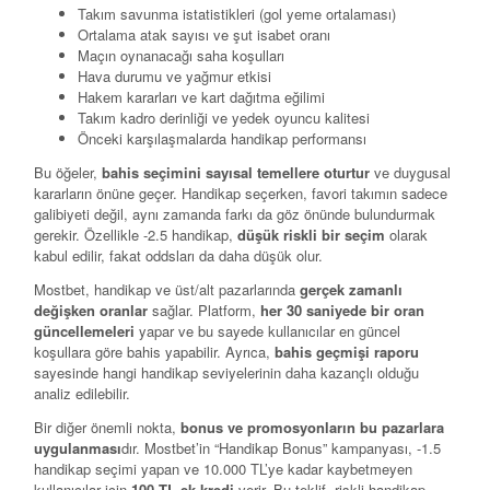
Takım savunma istatistikleri (gol yeme ortalaması)
Ortalama atak sayısı ve şut isabet oranı
Maçın oynanacağı saha koşulları
Hava durumu ve yağmur etkisi
Hakem kararları ve kart dağıtma eğilimi
Takım kadro derinliği ve yedek oyuncu kalitesi
Önceki karşılaşmalarda handikap performansı
Bu öğeler,
bahis seçimini sayısal temellere oturtur
ve duygusal
kararların önüne geçer. Handikap seçerken, favori takımın sadece
galibiyeti değil, aynı zamanda farkı da göz önünde bulundurmak
gerekir. Özellikle -2.5 handikap,
düşük riskli bir seçim
olarak
kabul edilir, fakat oddsları da daha düşük olur.
Mostbet, handikap ve üst/alt pazarlarında
gerçek zamanlı
değişken oranlar
sağlar. Platform,
her 30 saniyede bir oran
güncellemeleri
yapar ve bu sayede kullanıcılar en güncel
koşullara göre bahis yapabilir. Ayrıca,
bahis geçmişi raporu
sayesinde hangi handikap seviyelerinin daha kazançlı olduğu
analiz edilebilir.
Bir diğer önemli nokta,
bonus ve promosyonların bu pazarlara
uygulanması
dır. Mostbet’in “Handikap Bonus” kampanyası, -1.5
handikap seçimi yapan ve 10.000 TL’ye kadar kaybetmeyen
kullanıcılar için
100 TL ek kredi
verir. Bu teklif, riskli handikap