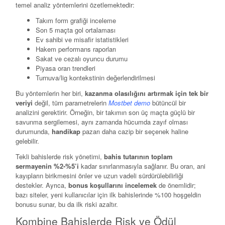
temel analiz yöntemlerini özetlemektedir:
Takım form grafiği inceleme
Son 5 maçta gol ortalaması
Ev sahibi ve misafir istatistikleri
Hakem performans raporları
Sakat ve cezalı oyuncu durumu
Piyasa oran trendleri
Turnuva/lig kontekstinin değerlendirilmesi
Bu yöntemlerin her biri,
kazanma olasılığını artırmak için tek bir
veriyi
değil, tüm parametrelerin
Mostbet demo
bütüncül bir
analizini gerektirir. Örneğin, bir takımın son üç maçta güçlü bir
savunma sergilemesi, aynı zamanda hücumda zayıf olması
durumunda,
handikap
pazarı daha cazip bir seçenek haline
gelebilir.
Tekli bahislerde risk yönetimi,
bahis tutarının toplam
sermayenin %2‑%5’i
kadar sınırlanmasıyla sağlanır. Bu oran, ani
kayıpların birikmesini önler ve uzun vadeli sürdürülebilirliği
destekler. Ayrıca,
bonus koşullarını incelemek
de önemlidir;
bazı siteler, yeni kullanıcılar için ilk bahislerinde %100 hoşgeldin
bonusu sunar, bu da ilk riski azaltır.
Kombine Bahislerde Risk ve Ödül