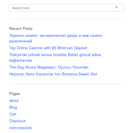
Primary
Search for:
Recent Posts
Зеркало казино: засекреченная дверь в мир казино
развлечений
Top Online Casinos with $5 Minimum Deposit
Türkiye’de yüksek bonus fırsatları Betist güncel adres
bağlantısında
The Dog House Megaways: Oyuncu Yorumları
Heyecan Verici Kazanclar Icin Bonanza Sweet Slot
Pages
about
Blog
Cart
Checkout
commissions