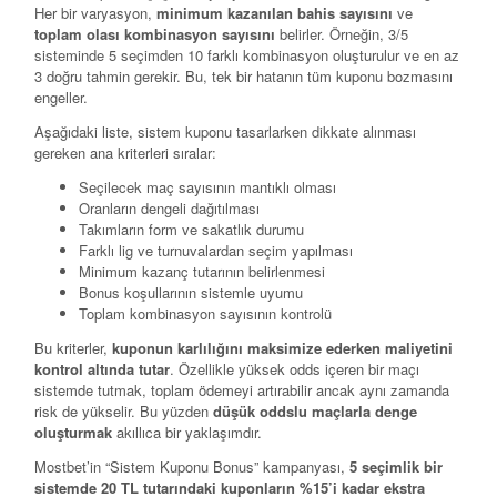
Her bir varyasyon,
minimum kazanılan bahis sayısını
ve
toplam olası kombinasyon sayısını
belirler. Örneğin, 3/5
sisteminde 5 seçimden 10 farklı kombinasyon oluşturulur ve en az
3 doğru tahmin gerekir. Bu, tek bir hatanın tüm kuponu bozmasını
engeller.
Aşağıdaki liste, sistem kuponu tasarlarken dikkate alınması
gereken ana kriterleri sıralar:
Seçilecek maç sayısının mantıklı olması
Oranların dengeli dağıtılması
Takımların form ve sakatlık durumu
Farklı lig ve turnuvalardan seçim yapılması
Minimum kazanç tutarının belirlenmesi
Bonus koşullarının sistemle uyumu
Toplam kombinasyon sayısının kontrolü
Bu kriterler,
kuponun karlılığını maksimize ederken maliyetini
kontrol altında tutar
. Özellikle yüksek odds içeren bir maçı
sistemde tutmak, toplam ödemeyi artırabilir ancak aynı zamanda
risk de yükselir. Bu yüzden
düşük oddslu maçlarla denge
oluşturmak
akıllıca bir yaklaşımdır.
Mostbet’in “Sistem Kuponu Bonus” kampanyası,
5 seçimlik bir
sistemde 20 TL tutarındaki kuponların %15’i kadar ekstra