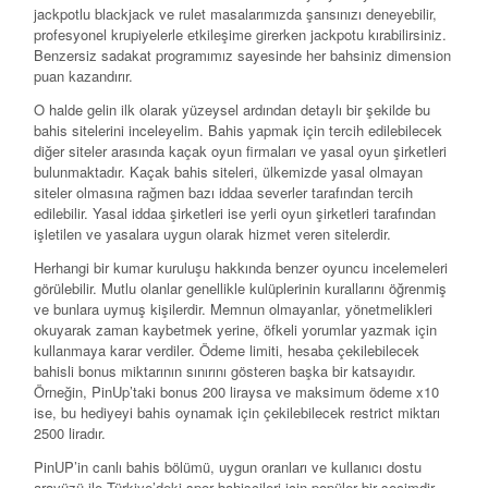
jackpotlu blackjack ve rulet masalarımızda şansınızı deneyebilir,
profesyonel krupiyelerle etkileşime girerken jackpotu kırabilirsiniz.
Benzersiz sadakat programımız sayesinde her bahsiniz dimension
puan kazandırır.
O halde gelin ilk olarak yüzeysel ardından detaylı bir şekilde bu
bahis sitelerini inceleyelim. Bahis yapmak için tercih edilebilecek
diğer siteler arasında kaçak oyun firmaları ve yasal oyun şirketleri
bulunmaktadır. Kaçak bahis siteleri, ülkemizde yasal olmayan
siteler olmasına rağmen bazı iddaa severler tarafından tercih
edilebilir. Yasal iddaa şirketleri ise yerli oyun şirketleri tarafından
işletilen ve yasalara uygun olarak hizmet veren sitelerdir.
Herhangi bir kumar kuruluşu hakkında benzer oyuncu incelemeleri
görülebilir. Mutlu olanlar genellikle kulüplerinin kurallarını öğrenmiş
ve bunlara uymuş kişilerdir. Memnun olmayanlar, yönetmelikleri
okuyarak zaman kaybetmek yerine, öfkeli yorumlar yazmak için
kullanmaya karar verdiler. Ödeme limiti, hesaba çekilebilecek
bahisli bonus miktarının sınırını gösteren başka bir katsayıdır.
Örneğin, PinUp’taki bonus 200 liraysa ve maksimum ödeme x10
ise, bu hediyeyi bahis oynamak için çekilebilecek restrict miktarı
2500 liradır.
PinUP’in canlı bahis bölümü, uygun oranları ve kullanıcı dostu
arayüzü ile Türkiye’deki spor bahisçileri için popüler bir seçimdir.