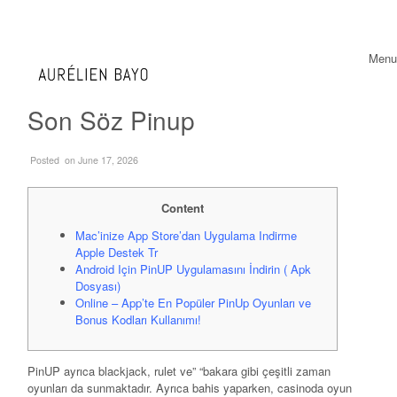
Skip to content
Menu
Toggl
Son Söz Pinup
on
Posted
on June 17, 2026
Content
Mac’inize App Store’dan Uygulama Indirme
Apple Destek Tr
Android Için PinUP Uygulamasını İndirin ( Apk
Dosyası)
Online – App’te En Popüler PinUp Oyunları ve
Bonus Kodları Kullanımı!
PinUP ayrıca blackjack, rulet ve” “bakara gibi çeşitli zaman
oyunları da sunmaktadır. Ayrıca bahis yaparken, casinoda oyun