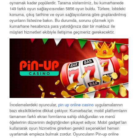
oynamak kadar popülerdir. Tarama sistemimiz, bu kumarhanede
149 farklı oyun sağlayıcısından 5856 oyun buldu. Türlere, lobideki
konuma, çıkış tarihine ve oyun sağlayıcılarına göre gruplandırılmış
oyunların listesine bakın. Bu durumda, sorunu çözmek için
kumarhane hesabınıza para yatırdığınıza dair bir makbuz ile
müşteri hizmetleri ekibiyle iletişime geçmeniz gerekecektir.
İncelemelerdeki oyuncular,
pin up online casino
uygulamalarının
bazı eksikliklerine dikkat çekiyor. Kumarbazlar, mobil platformların
tamamen farklı ekran formlarına sahip olduğundan ve menü
öğelerinin düzeninin değiştiğinden şikayet ediyor. Mobil gadget’ları
kullanarak oyun hizmetine girerken gerekli seçenekleri hemen
uyarlamak empieza bulmak zordur. Oyuncuların Pin-up online