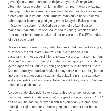
güvenliğine ve memnuniyetine değer veriyoruz. Shangri Una
sitesinde hesap oluşturmak için platformun resmi web sayfasına
giriş yapın. Gerçek zamanlı olarak kart dağıtan ya da çark çeviren
profesyonel krupiyelerle, canlı krupiye oyunlarının neden giderek
daha popüler blooming geldiğini görmek kolaydır. Bahis şirketi,
müşterilerine sobre” “iyi değeri sağlamak için düzenli olarak
ayarlanan fiyatlarla tüm spor dallarında rekabetçi oranlar sunar.
İster tek bir bahis ister bir akümülatör arıyor olun, PinUP’te herkes
için bir şeyler vardır.
Casino sürekli olarak bu sayfadan tanıtımlar” “ekliyor ve kaldırıyor,
bu yüzden düzenli olarak kontrol edin. 1Win bahisçisinin
başarısının sırrı eşsiz özellikler empieza kusursuz müşteri hizmeti.
Dota ve Countertop Strike gibi modern cyber spor şampiyonalarını
içeren spor etkinliklerinin en geniş seçeneği sunulmaktadır. 1Win
Casino promosyon kodları hakkında ihtiyacınız olan tüm bilgileri on
line casino promosyonları sayfasında bulabilirsiniz. Bu sayfadaki
kodlara erişebilir ve bonus avantajlarının kilidini açmak için bunları
hesabınıza girebilirsiniz.
Apresentando sitesinde TL’ye kadar bahis oynamak ya da on line
casino oynamak için (isteğe göre) hoş geldin bonusu vardır. PinUP
on-line on-line casino, dünyanın dört bir yanından yüzlerce spor
etkinliğine ilişkin oranlar ve bahis çizgileri sunan bir spor bahis