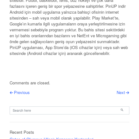
sitesidir. Futbol, ​​basketbol, ​​tenis, buz hokeyi ve çok daha
fazlasını içeren geniş bir spor yelpazesine sahiptirler. PinUP indir
Android için mobil uygulama yalnızca bahisçi ofisinin internet
sitesinden – sah veya mobil olarak yapılabilir. Play Market’te,
Google’ın kumarla ilgili uygulamaların oraya yerleştirilmesine izin
vermemesi sebebiyle program yoktur. Bu bahis sitesi sektördeki
en iyi bahis oranlarından bazılarını ve NetEnt ve Microgaming gibi
önde gelen sağlayıcıların geniş oyun yelpazesini sunmaktadır.
PinUP uygulaması, App Store’da (iOS cihazlar için) veya sah web
sitesinde (Android cihazlar için) aranarak güncellenebilir.
Comments are closed.
Post navigation
Previous
Next
Primary
Search for:
Recent Posts