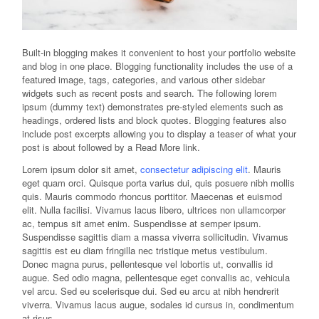
Built-in blogging makes it convenient to host your portfolio website
and blog in one place. Blogging functionality includes the use of a
featured image, tags, categories, and various other sidebar
widgets such as recent posts and search. The following lorem
ipsum (dummy text) demonstrates pre-styled elements such as
headings, ordered lists and block quotes. Blogging features also
include post excerpts allowing you to display a teaser of what your
post is about followed by a Read More link.
Lorem ipsum dolor sit amet,
consectetur adipiscing elit
. Mauris
eget quam orci. Quisque porta varius dui, quis posuere nibh mollis
quis. Mauris commodo rhoncus porttitor. Maecenas et euismod
elit. Nulla facilisi. Vivamus lacus libero, ultrices non ullamcorper
ac, tempus sit amet enim. Suspendisse at semper ipsum.
Suspendisse sagittis diam a massa viverra sollicitudin. Vivamus
sagittis est eu diam fringilla nec tristique metus vestibulum.
Donec magna purus, pellentesque vel lobortis ut, convallis id
augue. Sed odio magna, pellentesque eget convallis ac, vehicula
vel arcu. Sed eu scelerisque dui. Sed eu arcu at nibh hendrerit
viverra. Vivamus lacus augue, sodales id cursus in, condimentum
at risus.