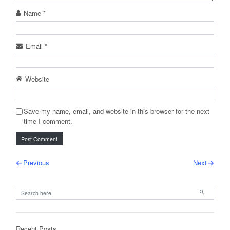
Name
*
Email
*
Website
Save my name, email, and website in this browser for the next
time I comment.
Post navigation
Previous
Next
Primary
Search for:
Recent Posts