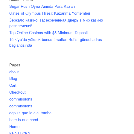
Sugar Rush Oyna Anında Para Kazan
Gates of Olympus Hilesi: Kazanma Yontemleri
Зеркало казино: засекреченная дверь в мир казино
развлечений
Top Online Casinos with $5 Minimum Deposit
Türkiye’de yüksek bonus fırsatları Betist güncel adres
bağlantısında
Pages
about
Blog
Cart
Checkout
commissions
commissions
depuis que le ciel tombe
here is one hand
Home
KENTUCKY